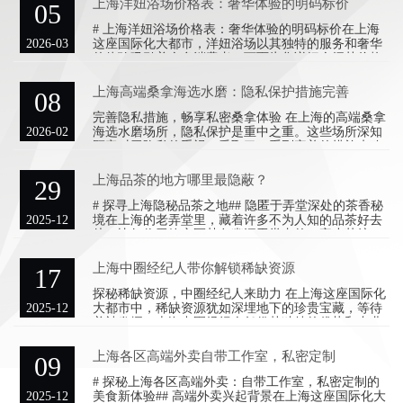
上海洋妞浴场价格表：奢华体验的明码标价
05
# 上海洋妞浴场价格表：奢华体验的明码标价在上海
2026-03
这座国际化大都市，洋妞浴场以其独特的服务和奢华
的体验吸引着众多消费者。下面为您详细介绍其价格
体系和不同档次的消费
上海高端桑拿海选水磨：隐私保护措施完善
08
完善隐私措施，畅享私密桑拿体验 在上海的高端桑拿
2026-02
海选水磨场所，隐私保护是重中之重。这些场所深知
顾客对于隐私的重视，采取了一系列完善的措施来确
保顾客的个人信息和体
上海品茶的地方哪里最隐蔽？
29
# 探寻上海隐秘品茶之地## 隐匿于弄堂深处的茶香秘
2025-12
境在上海的老弄堂里，藏着许多不为人知的品茶好去
处。比如位于静安区某条幽深弄堂内的一家小茶馆。
这里的入口毫不起
上海中圈经纪人带你解锁稀缺资源
17
探秘稀缺资源，中圈经纪人来助力 在上海这座国际化
2025-12
大都市中，稀缺资源犹如深埋地下的珍贵宝藏，等待
着被发掘。上海中圈经纪人凭借其独特的优势和专业
能力，成为了带领人们
上海各区高端外卖自带工作室，私密定制
09
# 探秘上海各区高端外卖：自带工作室，私密定制的
2025-12
美食新体验## 高端外卖兴起背景在上海这座国际化大