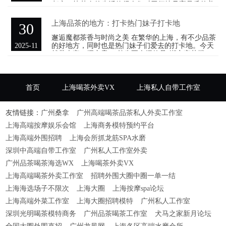
都市，快节奏的生活使得人们对于便捷且高品质的美
食需求日益增长。
上海品茶的地方：打卡热门妹子打卡地
30
邂逅魔都茶香与时尚之美 在繁华的上海，有不少品茶
2025-11
的好地方，同时也是热门妹子们爱去的打卡地。今天
就带大家一探究竟。 首先要介绍的是“湖心亭茶楼”，
它位于豫园九曲桥
首页
上海喝茶外卖VX
上海私人自带工作室
友情链接：
广州桑拿
广州高端喝茶品茶私人外卖工作室
上海高端按摩娱乐会馆
上海商务模特预约平台
上海高端外围招聘
上海会所抓龙筋SPA水磨
深圳中高端自带工作室
广州私人工作室外卖
广州品茶喝茶海选WX
上海喝茶外卖VX
上海高端喝茶外卖工作室
招聘外围大圈中圈一单一结
上海海选场子不限次
上海大圈
上海按摩spa论坛
上海高端外菜工作室
上海大圈招聘模特
广州私人工作室
深圳光明喝茶模特商务
广州品茶喝茶工作室
犬马之家新月论坛