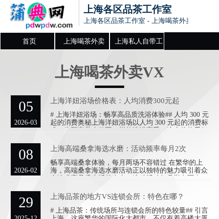
上海各区品茶工作室
上海各区品茶工作室 - 上海喝茶外卖VX,上
首页
上海喝茶外卖
上海私人自带工
VX
作室
上海喝茶外卖VX
上海洋妞浴场价格表：人均消费300元起
05
# 上海洋妞浴场：畅享高品质洗浴体验## 人均 300 元
2026-03
起的消费奥秘上海洋妞浴场以人均 300 元起的消费标
准，为顾客带来了不一样的洗浴享受。这个价格看似
不算
上海高端桑拿海选水磨：活动频率每月2次
08
畅享高端桑拿体验，每月两场不容错过 在繁华的上
2026-02
海，高端桑拿海选水磨活动正以独特的魅力吸引着众
多追求高品质生活的人士。这种活动每月举办两次，
为参与者带来了别样的享
上海品茶的地方VS连锁会所：特色在哪？
29
# 上海品茶：传统场所与连锁会所的特色较量## 引言
2025-12
上海，这座繁华的国际化大都市，不仅有着高楼大厦