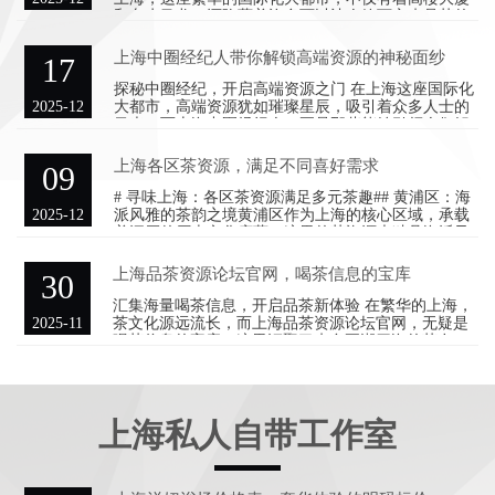
和车水马龙，还隐藏着许多可以让人静下心来品茶的
地方。传统的品茶
上海中圈经纪人带你解锁高端资源的神秘面纱
17
探秘中圈经纪，开启高端资源之门 在上海这座国际化
2025-12
大都市，高端资源犹如璀璨星辰，吸引着众多人士的
目光。而上海中圈经纪人，正是那些能够引领人们解
锁这些珍贵资源的关键
上海各区茶资源，满足不同喜好需求
09
# 寻味上海：各区茶资源满足多元茶趣## 黄浦区：海
2025-12
派风雅的茶韵之境黄浦区作为上海的核心区域，承载
着深厚的历史文化底蕴，这里的茶资源也独具海派风
雅。豫园周边的茶
上海品茶资源论坛官网，喝茶信息的宝库
30
汇集海量喝茶信息，开启品茶新体验 在繁华的上海，
2025-11
茶文化源远流长，而上海品茶资源论坛官网，无疑是
喝茶信息的宝库。这里汇聚了来自五湖四海的茶友，
共同分享着关于茶的一
上海私人自带工作室